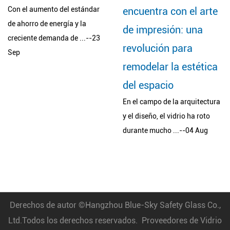
l estándar
encuentra con el arte
ducha templa
ía y la
de impresión: una
opción prefe
 de ...--23
revolución para
los baños m
remodelar la estética
Ducha templado s
convertido en un 
del espacio
el diseño de baño 
En el campo de la arquitectura
y el diseño, el vidrio ha roto
durante mucho ...--04 Aug
Derechos de autor ©
Hangzhou Blue-Sky Safety Glass Co.,
Ltd.
Todos los derechos reservados.
Proveedores de Vidrio