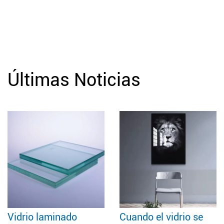
Últimas Noticias
ado
Cuando el vidrio se
Por qué el vi